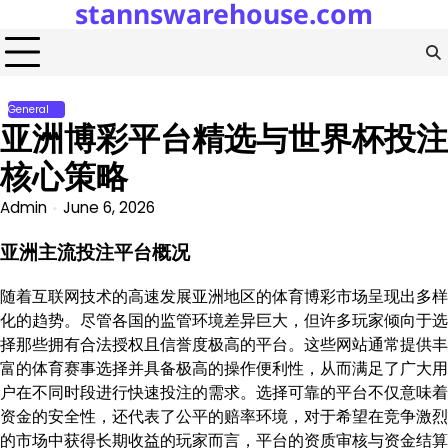
stannswarehouse.com
Skip
to
content
General
亚洲博彩平台精选与世界杯投注
核心策略
Admin
June 6, 2026
亚洲主流投注平台概况
随着互联网技术的高速发展亚洲地区的体育博彩市场呈现出多样
化的趋势。尽管各国的监管环境差异巨大，但许多玩家倾向于选
择那些拥有合法授权且信誉度极高的平台。这些网站通常提供丰
富的体育赛事选择并具备极高的操作便利性，从而满足了广大用
户在不同时段进行快速投注的需求。选择可靠的平台不仅意味着
资金的安全性，还代表了公平的赔率环境，对于希望在竞争激烈
的市场中获得长期收益的玩家而言，平台的资质审核与资金结算