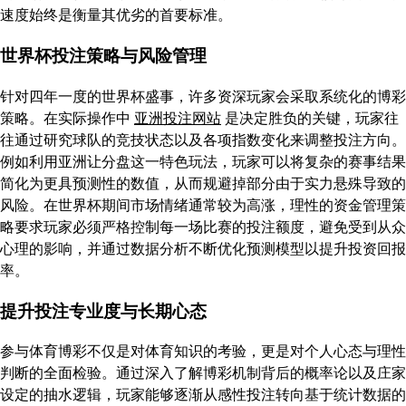
速度始终是衡量其优劣的首要标准。
世界杯投注策略与风险管理
针对四年一度的世界杯盛事，许多资深玩家会采取系统化的博彩
策略。在实际操作中
亚洲投注网站
是决定胜负的关键，玩家往
往通过研究球队的竞技状态以及各项指数变化来调整投注方向。
例如利用亚洲让分盘这一特色玩法，玩家可以将复杂的赛事结果
简化为更具预测性的数值，从而规避掉部分由于实力悬殊导致的
风险。在世界杯期间市场情绪通常较为高涨，理性的资金管理策
略要求玩家必须严格控制每一场比赛的投注额度，避免受到从众
心理的影响，并通过数据分析不断优化预测模型以提升投资回报
率。
提升投注专业度与长期心态
参与体育博彩不仅是对体育知识的考验，更是对个人心态与理性
判断的全面检验。通过深入了解博彩机制背后的概率论以及庄家
设定的抽水逻辑，玩家能够逐渐从感性投注转向基于统计数据的