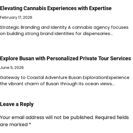
Elevating Cannabis Experiences with Expertise
February 17, 2026
Strategic Branding and Identity A cannabis agency focuses
on building strong brand identities for dispensaries…
Explore Busan with Personalized Private Tour Services
June 5, 2026
Gateway to Coastal Adventure Busan ExplorationExperience
the vibrant charm of Busan through its ocean views…
Leave a Reply
Your email address will not be published.
Required fields
are marked
*