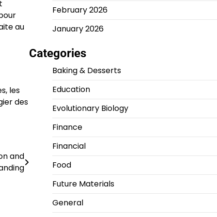
t
February 2026
 pour
aite au
January 2026
Categories
Baking & Desserts
Education
s, les
gier des
Evolutionary Biology
Finance
Financial
ion and
Food
anding
Future Materials
General