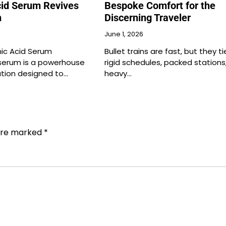
cid Serum Revives
Bespoke Comfort for the
n
Discerning Traveler
June 1, 2026
nic Acid Serum
Bullet trains are fast, but they t
 serum is a powerhouse
rigid schedules, packed stations
ation designed to…
heavy…
 are marked
*