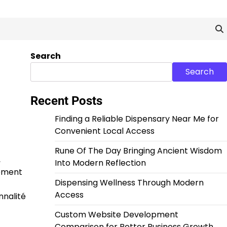
Search
Search
Recent Posts
Finding a Reliable Dispensary Near Me for
Convenient Local Access
Rune Of The Day Bringing Ancient Wisdom
,
Into Modern Reflection
nement
Dispensing Wellness Through Modern
Access
nnalité
Custom Website Development
Comparison for Better Business Growth