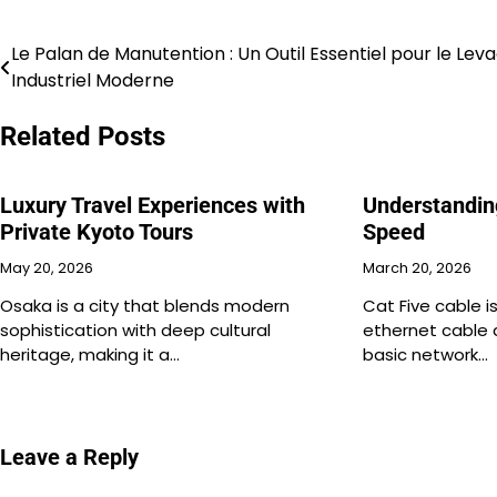
Le Palan de Manutention : Un Outil Essentiel pour le Lev
Post
Industriel Moderne
navigation
Related Posts
Luxury Travel Experiences with
Understandin
Private Kyoto Tours
Speed
May 20, 2026
March 20, 2026
Osaka is a city that blends modern
Cat Five cable i
sophistication with deep cultural
ethernet cable 
heritage, making it a…
basic network…
Leave a Reply