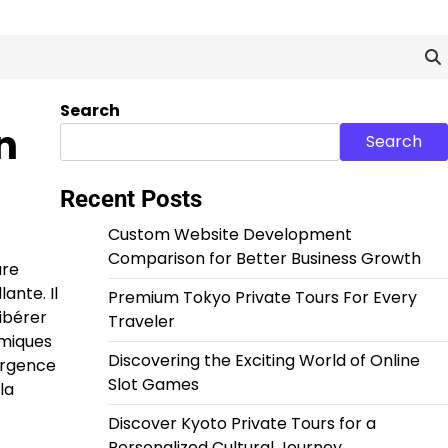
Search
n
Search
Recent Posts
Custom Website Development
Comparison for Better Business Growth
ure
ante. Il
Premium Tokyo Private Tours For Every
ibérer
Traveler
amiques
Discovering the Exciting World of Online
mergence
Slot Games
la
Discover Kyoto Private Tours for a
Personalized Cultural Journey