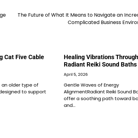
age
The Future of What It Means to Navigate an Incre
Complicated Business Envir
g Cat Five Cable
Healing Vibrations Throug
Radiant Reiki Sound Baths
April 5, 2026
s an older type of
Gentle Waves of Energy
designed to support
AlignmentRadiant Reiki Sound B
offer a soothing path toward b
and…