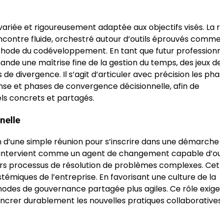
 variée et rigoureusement adaptée aux objectifs visés. La 
ncontre fluide, orchestré autour d’outils éprouvés comme
thode du codéveloppement. En tant que futur professionn
nde une maîtrise fine de la gestion du temps, des jeux d
 de divergence. Il s’agit d’articuler avec précision les ph
nse et phases de convergence décisionnelle, afin de
els concrets et partagés.
nelle
on d’une simple réunion pour s’inscrire dans une démarche
ur intervient comme un agent de changement capable d’out
urs processus de résolution de problèmes complexes. Cet
émiques de l’entreprise. En favorisant une culture de la
 modes de gouvernance partagée plus agiles. Ce rôle exig
 ancrer durablement les nouvelles pratiques collaborative