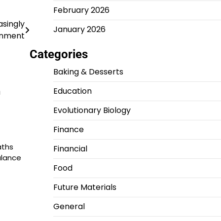
February 2026
asingly
January 2026
onment
Categories
Baking & Desserts
Education
h
Evolutionary Biology
Finance
aths
Financial
alance
Food
Future Materials
General