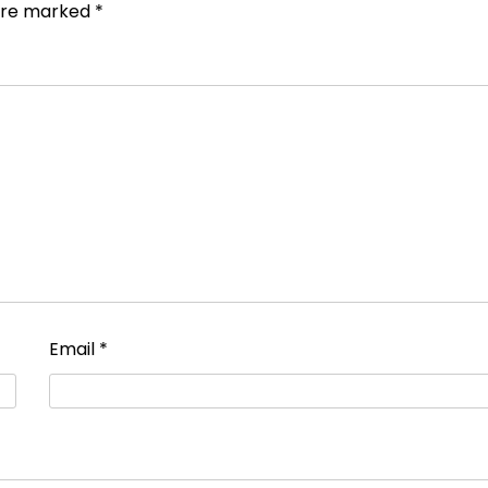
 are marked
*
Email
*