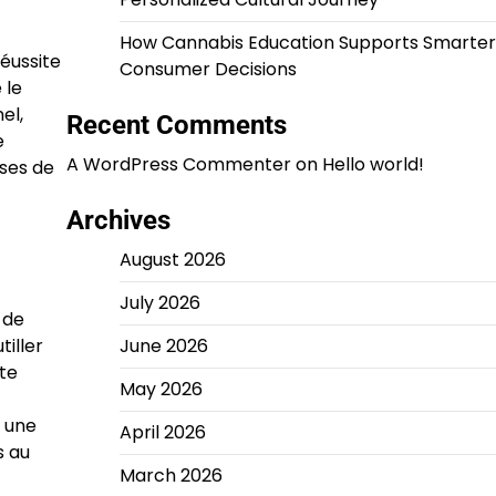
How Cannabis Education Supports Smarter
réussite
Consumer Decisions
 le
el,
Recent Comments
e
A WordPress Commenter
on
Hello world!
ases de
Archives
August 2026
July 2026
 de
June 2026
iller
te
May 2026
e une
April 2026
s au
March 2026